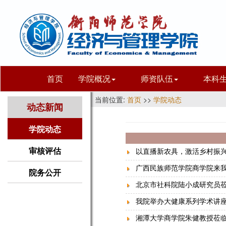
首页
学院概况
师资队伍
本科
当前位置:
首页
>>
学院动态
动态新闻
学院动态
审核评估
以直播新农具，激活乡村振兴
广西民族师范学院商学院来
院务公开
北京市社科院陆小成研究员
我院举办大健康系列学术讲
湘潭大学商学院朱健教授莅