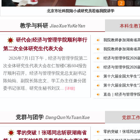
1
2
3
4
北京市社科院陆小成研究员莅临我院讲学
教学与科研
本科生教
JiaoXueYuKeYan
研代会|经济与管理学院顺利举行
我院教师参加湖南省
第二次全体研究生代表大会
我院教师参加湖南省
2026年7月1日下午，经济与管理学院第二
经济与管理学院2026
次全体研究生代表大会在仁智楼C栋604报告
经济与管理学院2026
厅顺利召开。经济与管理学院党总支副书记
第十六届全国大学生“三
陈灿灿、副院长陈忠文、学工办主任兼分团
第十六届全国大学生“三
委书记张瑶、研究生秘书刘汉...
[详细]
直击｜经济与管理学
党群与团学
党群工
DangQunYuTuanXue
零的突破！张瑶同志斩
零的突破！张瑶同志斩获湖南省